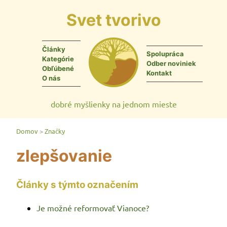
Skip to content
Svet tvorivo
Články
Spolupráca
Kategórie
Odber noviniek
Obľúbené
Kontakt
O nás
dobré myšlienky na jednom mieste
Domov
>
Značky
zlepšovanie
Články s týmto označením
Je možné reformovať Vianoce?