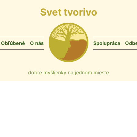
Svet tvorivo
Obľúbené
O nás
Spolupráca
Odbe
dobré myšlienky na jednom mieste